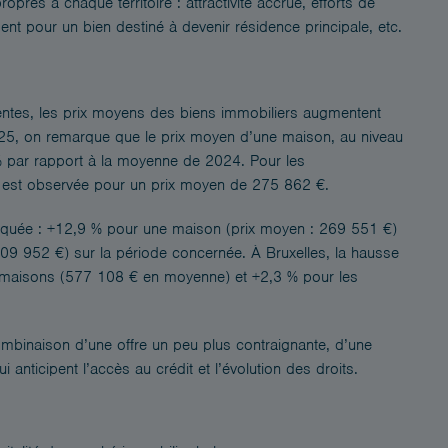
opres à chaque territoire : attractivité accrue, efforts de
ment pour un bien destiné à devenir résidence principale, etc.
entes, les prix moyens des biens immobiliers augmentent
25, on remarque que le prix moyen d’une maison, au niveau
% par rapport à la moyenne de 2024. Pour les
 est observée pour un prix moyen de 275 862 €.
arquée : +12,9 % pour une maison (prix moyen : 269 551 €)
09 952 €) sur la période concernée. À Bruxelles, la hausse
 maisons (577 108 € en moyenne) et +2,3 % pour les
ombinaison d’une offre un peu plus contraignante, d’une
anticipent l’accès au crédit et l’évolution des droits.