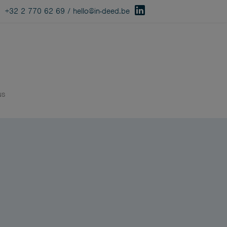
+32 2 770 62 69
/
hello@in-deed.be
us