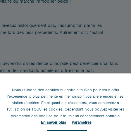
italité du marché immobilier belge :
 niveaux historiquement bas, l’assumption parmi les
me lors des pics précédents. Autrement dit : “autant
i deviendra sa résidence principale peut bénéficier d’un taux
incité des candidats acheteurs à franchir le pas.
Nous utilisons des cookies sur notre site Web pour vous offrir
endeurs ont préféré conclure plutôt que de différer. De leur
l'expérience la plus pertinente en mémorisant vos préférences et les
ent pour les biens de qualité. Cela a contribué à resserrer
visites répétées. En cliquant sur «Accepter», vous consentez à
l'utilisation de TOUS les cookies. Cependant, vous pouvez visiter les
paramètres des cookies pour fournir un consentement contrôlé.
En savoir plus
Paramètres