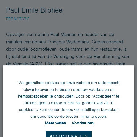
Paul Emile Brohée
ERE-NOTARIS
Opvolger van notaris Paul Mannes en houder van de
minuten van notaris François Wydemans. Gepassioneerd
door oude locomotieven, oude trams en hun restauratie, is
hij stichtend lid van de Vereniging voor de Bescherming van
de Vicinale (ASVi). Elke zomer rijdt er een historische tram
tussen Lobbes en Thuin.
We gebruiken cookies op onze website om u de meest
Notaris sinds 1989
relevante ervaring te bieden door uw voorkeuren en
Frans, Nederlands en Engels
herhaalbezoeken te onthouden. Door op "Accepteren" te
klikken, gaat u akkoord met het gebruik van ALLE
cookies. U kunt echter de cookie-instellingen bezoeken
om gecontroleerde toestemming te geven.
Meer weten
Voorkeuren
ACCEPTEER ALLES