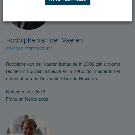
Rodolphe van der Vaeren
GEASSOCIEERDE NOTARIS
Rodolphe van der Vaeren behaalde in 2002 zijn diploma
rechten in Louvain-la-Neuve en in 2006 zijn master in het
notariaat aan de Université Libre de Bruxelles.
Notaris sinds 2018
Frans en Nederlands